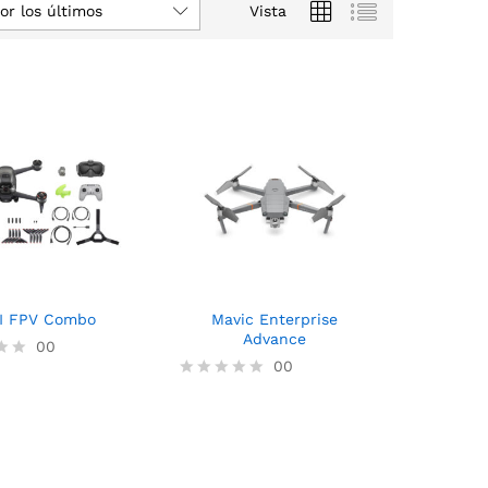
or los últimos
Vista
I FPV Combo
Mavic Enterprise
Advance
00
00
V
a
l
o
r
a