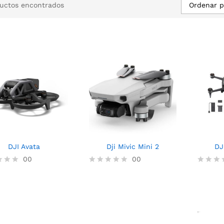
Ordenar p
uctos encontrados
DJI Avata
Dji Mivic Mini 2
DJ
00
00
V
V
a
a
l
l
o
o
r
r
a
a
d
d