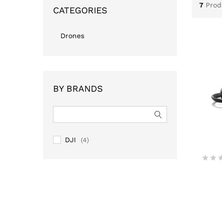
7
Prod
CATEGORIES
Drones
BY BRANDS
DJI
(4)
V
a
l
o
r
a
d